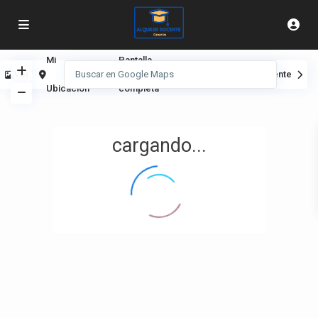
Mi
Pantalla
Ver
Anterior
Siguiente
Ubicación
completa
cargando...