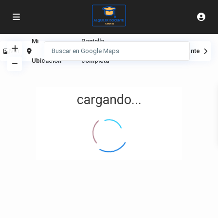
Mi
Pantalla
Ver
Anterior
Siguiente
Ubicación
completa
cargando...