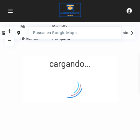
Mi
Pantalla
Ver
Anterior
Siguiente
Ubicación
completa
cargando...