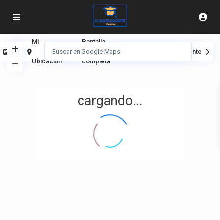
Mi
Pantalla
Ver
Anterior
Siguiente
Ubicación
completa
cargando...