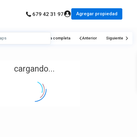
Agregar propiedad
679 42 31 97
Mi Ubicación
Pantalla completa
Anterior
Siguiente
cargando...