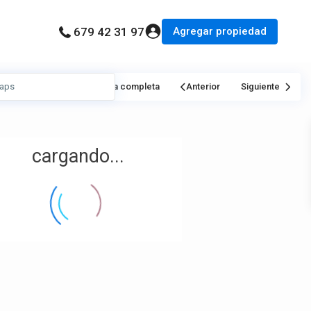
Agregar propiedad
679 42 31 97
Mi Ubicación
Pantalla completa
Anterior
Siguiente
cargando...