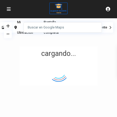
Mi
Pantalla
Ver
Anterior
Siguiente
Ubicación
completa
cargando...