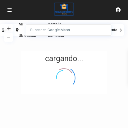
Mi
Pantalla
Ver
Anterior
Siguiente
Ubicación
completa
cargando...