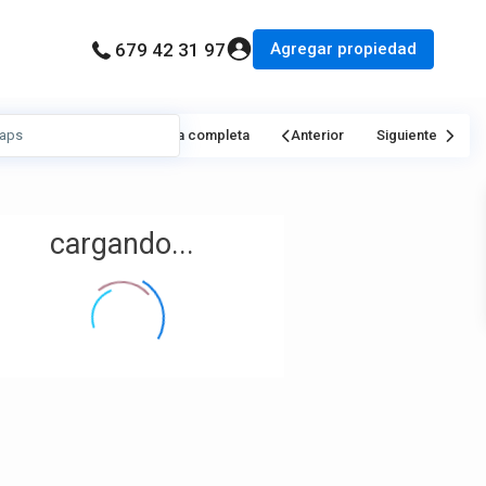
Agregar propiedad
679 42 31 97
Mi Ubicación
Pantalla completa
Anterior
Siguiente
cargando...