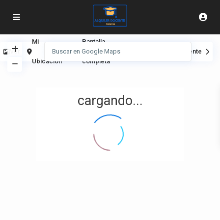
Mi
Pantalla
Ver
Anterior
Siguiente
Ubicación
completa
cargando...