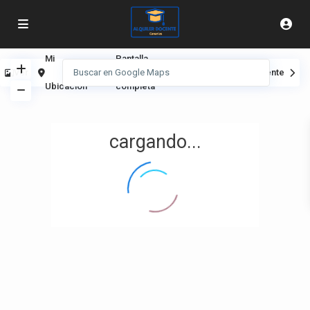
Mi
Pantalla
Ver
Anterior
Siguiente
Ubicación
completa
cargando...