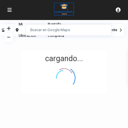
Mi
Pantalla
Ver
Anterior
Siguiente
Ubicación
completa
cargando...