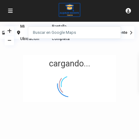
Mi
Pantalla
Ver
Anterior
Siguiente
Ubicación
completa
cargando...