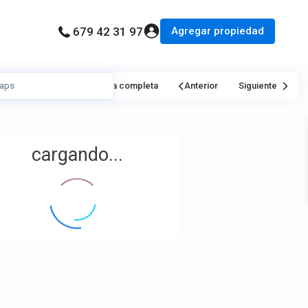
Agregar propiedad
679 42 31 97
Mi Ubicación
Pantalla completa
Anterior
Siguiente
cargando...