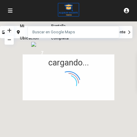
Mi
Pantalla
Ver
Anterior
Siguiente
Ubicación
completa
7
cargando...