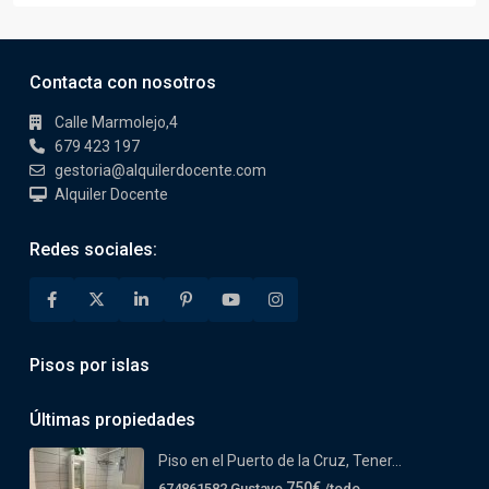
Contacta con nosotros
Calle Marmolejo,4
679 423 197
gestoria@alquilerdocente.com
Alquiler Docente
Redes sociales:
Pisos por islas
Últimas propiedades
Piso en el Puerto de la Cruz, Tener...
750€
674861582 Gustavo
/todo