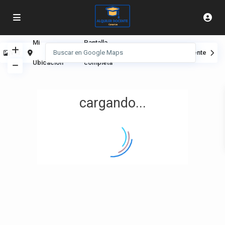
Mi
Pantalla
Ver
Anterior
Siguiente
Ubicación
completa
cargando...