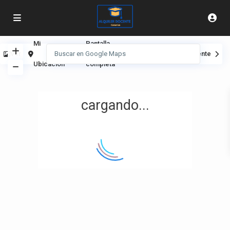
Mi
Pantalla
Ver
Anterior
Siguiente
Ubicación
completa
cargando...