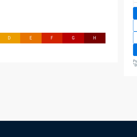
D
E
F
G
H
Pu
"B