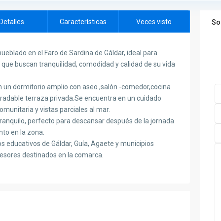
Detalles
Características
Veces visto
So
blado en el Faro de Sardina de Gáldar, ideal para
 que buscan tranquilidad, comodidad y calidad de su vida
en un dormitorio amplio con aseo ,salón -comedor,cocina
radable terraza privada.Se encuentra en un cuidado
munitaria y vistas parciales al mar.
o tranquilo, perfecto para descansar después de la jornada
to en la zona.
s educativos de Gáldar, Guía, Agaete y municipios
fesores destinados en la comarca.