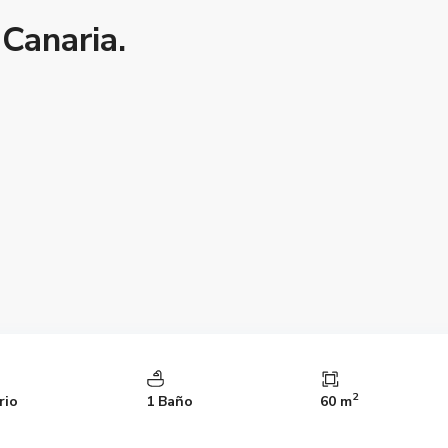
Canaria.
2
rio
1 Baño
60 m