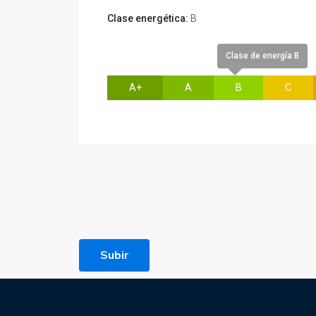
Clase energética:
B
Clase de energía B
A+
A
B
C
Subir