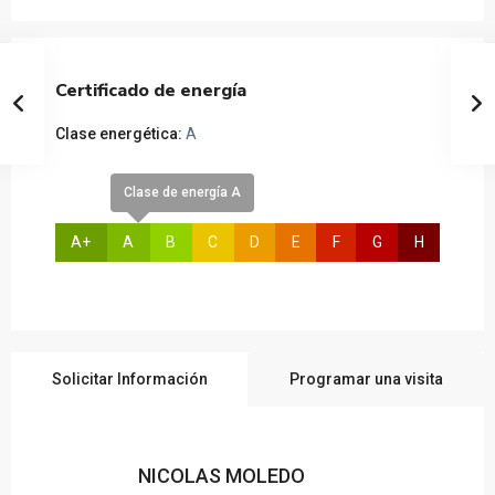
Certificado de energía
Clase energética:
A
Clase de energía A
A+
A
B
C
D
E
F
G
H
Solicitar Información
Programar una visita
NICOLAS MOLEDO