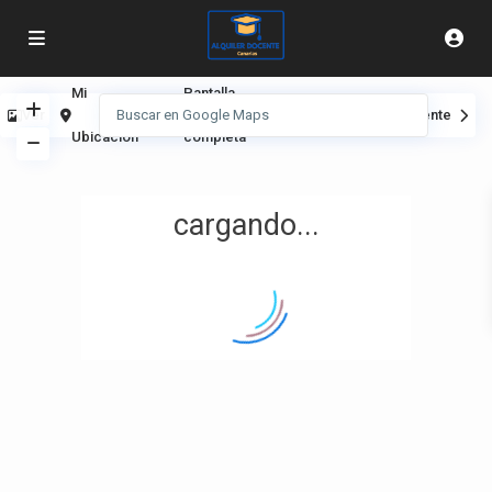
Mi
Pantalla
Ver
Anterior
Siguiente
Ubicación
completa
cargando...