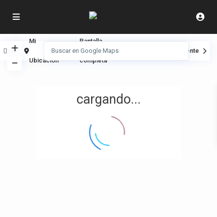
Mi
Pantalla
Ver
Anterior
Siguiente
Ubicación
completa
cargando...