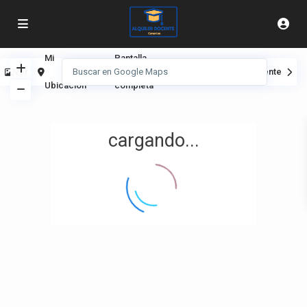
Mi
Pantalla
Ver
Anterior
Siguiente
Ubicación
completa
cargando...