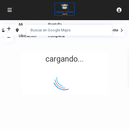
Mi
Pantalla
Ver
Anterior
Siguiente
Ubicación
completa
cargando...