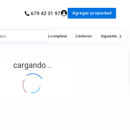
Agregar propiedad
679 42 31 97
Mi Ubicación
Pantalla completa
Anterior
Siguiente
cargando...