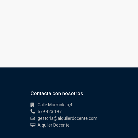
Contacta con nosotros
Calle Marmolejo,4
679 423 197
gestoria@alquilerdocente.com
Alquiler Docente