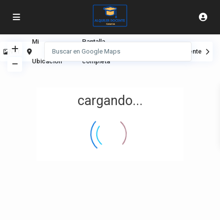
Mi
Pantalla
Ver
Anterior
Siguiente
Ubicación
completa
cargando...