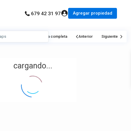
Agregar propiedad
679 42 31 97
Mi Ubicación
Pantalla completa
Anterior
Siguiente
cargando...