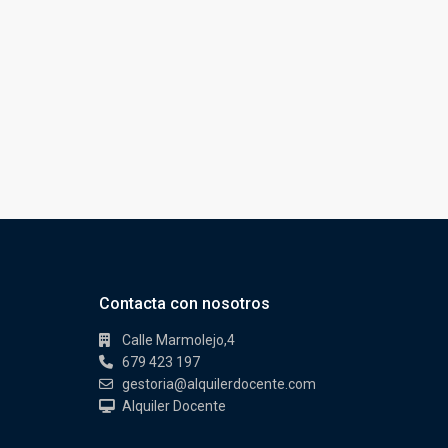
Contacta con nosotros
Calle Marmolejo,4
679 423 197
gestoria@alquilerdocente.com
Alquiler Docente