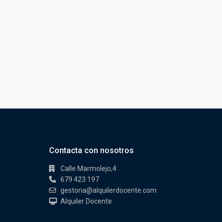
Contacta con nosotros
Calle Marmolejo,4
679 423 197
gestoria@alquilerdocente.com
Alquiler Docente