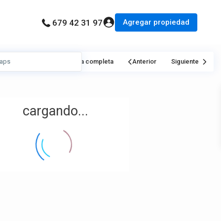
Agregar propiedad
679 42 31 97
Mi Ubicación
Pantalla completa
Anterior
Siguiente
cargando...