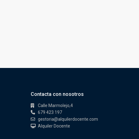
Contacta con nosotros
Calle Marmolejo,4
679 423 197
gestoria@alquilerdocente.com
Alquiler Docente