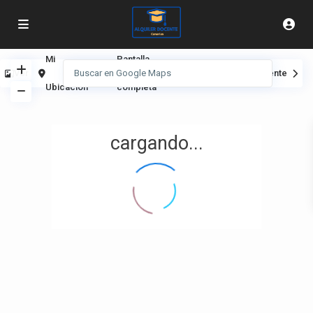
Mi
Pantalla
Ver
Anterior
Siguiente
Ubicación
completa
cargando...