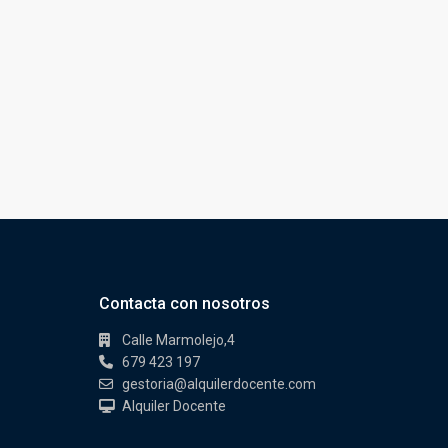
Contacta con nosotros
Calle Marmolejo,4
679 423 197
gestoria@alquilerdocente.com
Alquiler Docente