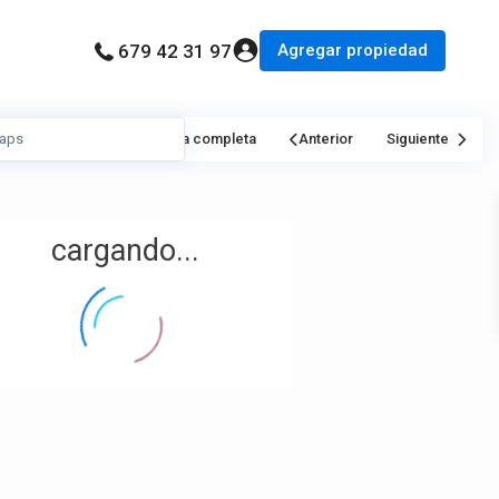
Agregar propiedad
679 42 31 97
Mi Ubicación
Pantalla completa
Anterior
Siguiente
cargando...