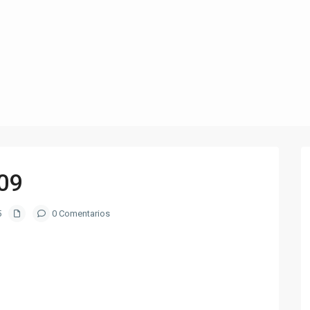
09
5
0 Comentarios