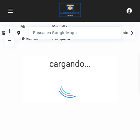
Mi
Pantalla
Ver
Anterior
Siguiente
Ubicación
completa
cargando...