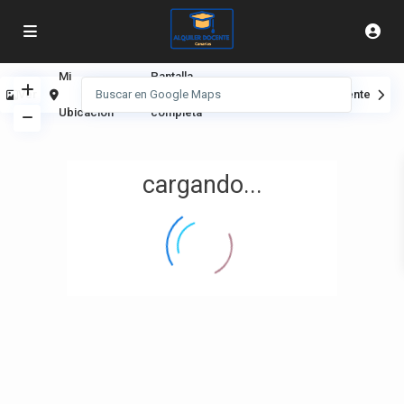
Mi
Pantalla
Ver
Anterior
Siguiente
Ubicación
completa
cargando...