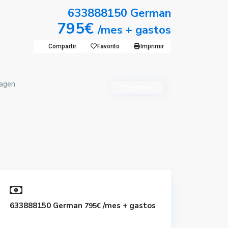
633888150 German
795€
/mes + gastos
Compartir
Favorito
Imprimir
Disponible
633888150 German
/mes + gastos
795€