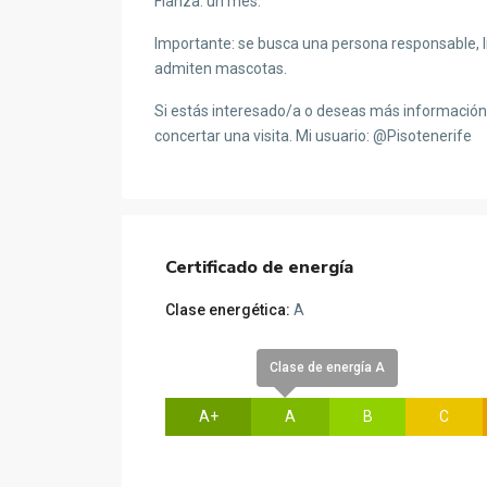
Fianza: un mes.
Importante: se busca una persona responsable, l
admiten mascotas.
Si estás interesado/a o deseas más información
concertar una visita. Mi usuario: @Pisotenerife
Certificado de energía
Clase energética:
A
Clase de energía A
A+
A
B
C