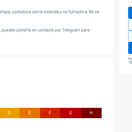
impia, cuidadosa con la vivienda y no fumadora. No se
, puedes ponerte en contacto por Telegram para
Pu
"B
D
E
F
G
H