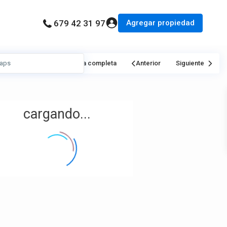
Agregar propiedad
679 42 31 97
Mi Ubicación
Pantalla completa
Anterior
Siguiente
cargando...