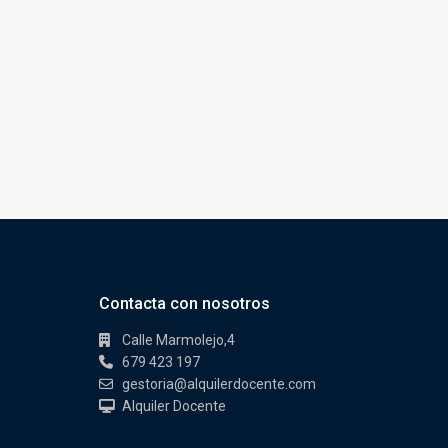
Contacta con nosotros
Calle Marmolejo,4
679 423 197
gestoria@alquilerdocente.com
Alquiler Docente