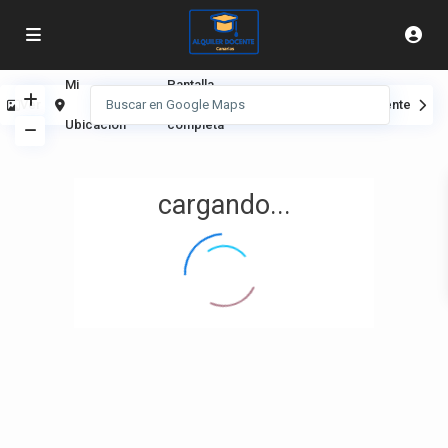
Mi
Pantalla
Ver
Anterior
Siguiente
Ubicación
completa
cargando...