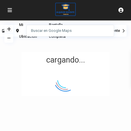
Mi
Pantalla
Ver
Anterior
Siguiente
Ubicación
completa
cargando...