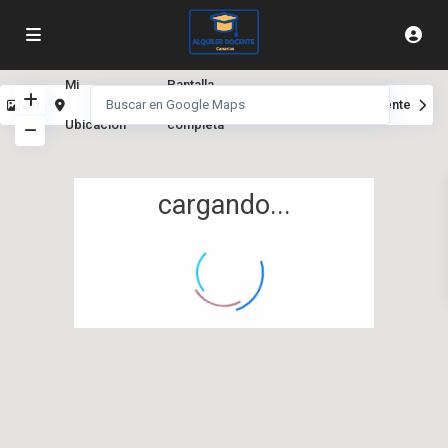
Mi
Pantalla
Ver
Anterior
Siguiente
Ubicación
completa
cargando...