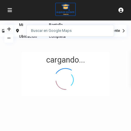
Mi
Pantalla
Ver
Anterior
Siguiente
Ubicación
completa
cargando...