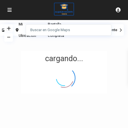
Mi
Pantalla
Ver
Anterior
Siguiente
Ubicación
completa
cargando...