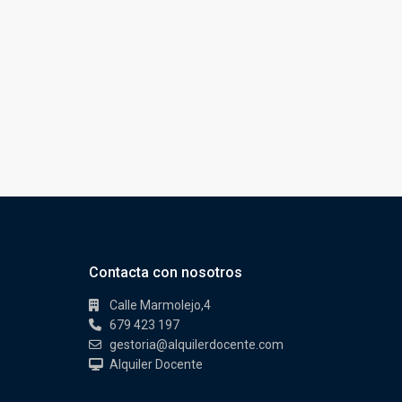
Contacta con nosotros
Calle Marmolejo,4
679 423 197
gestoria@alquilerdocente.com
Alquiler Docente