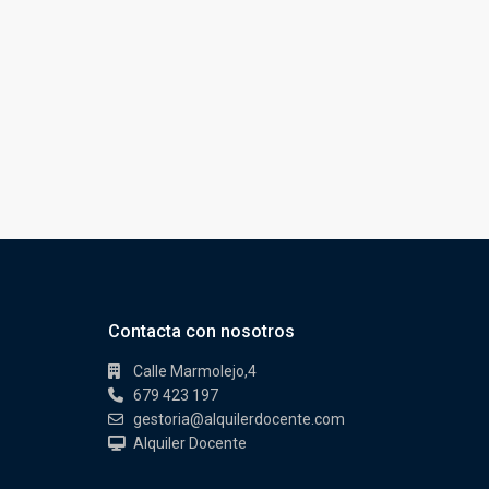
Contacta con nosotros
Calle Marmolejo,4
679 423 197
gestoria@alquilerdocente.com
Alquiler Docente