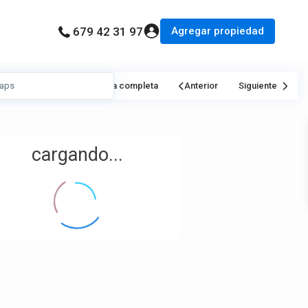
Agregar propiedad
679 42 31 97
Mi Ubicación
Pantalla completa
Anterior
Siguiente
cargando...