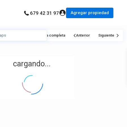
Agregar propiedad
679 42 31 97
Mi Ubicación
Pantalla completa
Anterior
Siguiente
cargando...