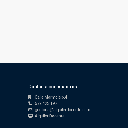
Contacta con nosotros
Calle Marmolejo,4
679 423 197
gestoria@alquilerdocente.com
Alquiler Docente