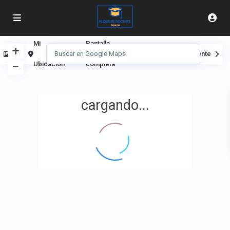
Mi
Pantalla
Ver
Anterior
Siguiente
Ubicación
completa
cargando...