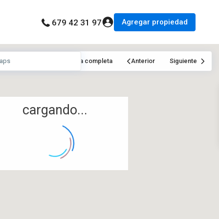
Agregar propiedad
679 42 31 97
Mi Ubicación
Pantalla completa
Anterior
Siguiente
cargando...