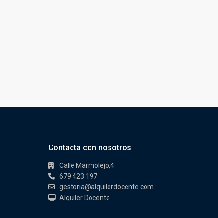
Contacta con nosotros
Calle Marmolejo,4
679 423 197
gestoria@alquilerdocente.com
Alquiler Docente