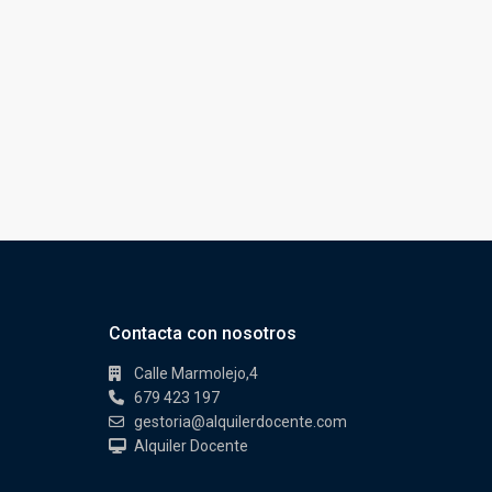
Contacta con nosotros
Calle Marmolejo,4
679 423 197
gestoria@alquilerdocente.com
Alquiler Docente