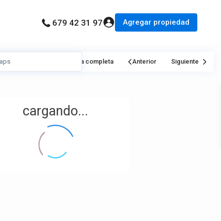
Agregar propiedad
679 42 31 97
Mi Ubicación
Pantalla completa
Anterior
Siguiente
cargando...