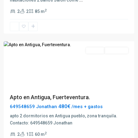
habitaciones 2 baños Salón come
...
2
2
2
85 m
Antigua
Alquilar
Disponible
Previous
Next
Apto en Antigua, Fuerteventura.
480€
649548659 Jonathan
/mes + gastos
apto 2 dormitorios en Antigua pueblo, zona tranquila.
Contacto: 649548659 Jonathan
2
2
1
60 m