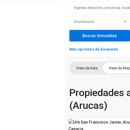
Dormitorios
Más opciones de búsqueda
Vista de lista
Vista de Ma
Propiedades 
(Arucas)
Santidas
9
(Arucas)