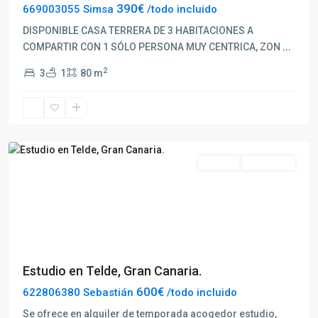
390€
669003055 Simsa
/todo incluido
DISPONIBLE CASA TERRERA DE 3 HABITACIONES A
COMPARTIR CON 1 SÓLO PERSONA MUY CENTRICA, ZON
...
2
3
1
80 m
Telde
Alquilar
Disponible
Previous
Next
Estudio en Telde, Gran Canaria.
600€
622806380 Sebastián
/todo incluido
Se ofrece en alquiler de temporada acogedor estudio,