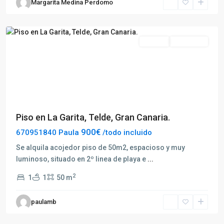
Margarita Medina Perdomo
Telde
Alquilar
Disponible
Previous
Next
Piso en La Garita, Telde, Gran Canaria.
900€
670951840 Paula
/todo incluido
Se alquila acojedor piso de 50m2, espacioso y muy
luminoso, situado en 2º linea de playa e
...
2
1
1
50 m
paulamb
Telde