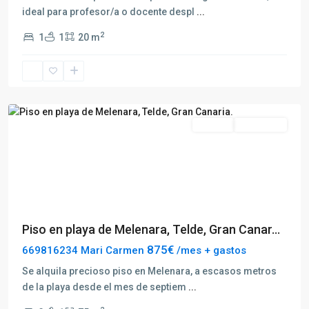
ideal para profesor/a o docente despl
...
2
1
1
20 m
Telde
Alquilar
Disponible
Previous
Next
Piso en playa de Melenara, Telde, Gran Canar...
875€
669816234 Mari Carmen
/mes + gastos
Se alquila precioso piso en Melenara, a escasos metros
de la playa desde el mes de septiem
...