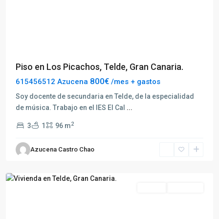
Previous
Next
Piso en Los Picachos, Telde, Gran Canaria.
800€
615456512 Azucena
/mes + gastos
Soy docente de secundaria en Telde, de la especialidad
de música. Trabajo en el IES El Cal
...
2
3
1
96 m
Azucena Castro Chao
Telde
Alquilar
Destacado
Previous
Next