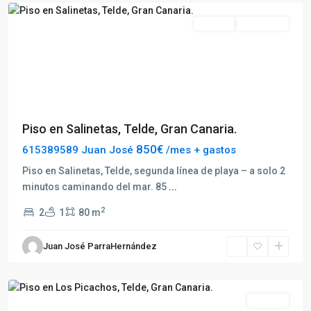
Alquilar
Disponible
Previous
Next
Piso en Salinetas, Telde, Gran Canaria.
850€
615389589 Juan José
/mes + gastos
Piso en Salinetas, Telde, segunda línea de playa – a solo 2
minutos caminando del mar. 85
...
2
2
1
80 m
Juan José ParraHernández
Telde
Alquilar