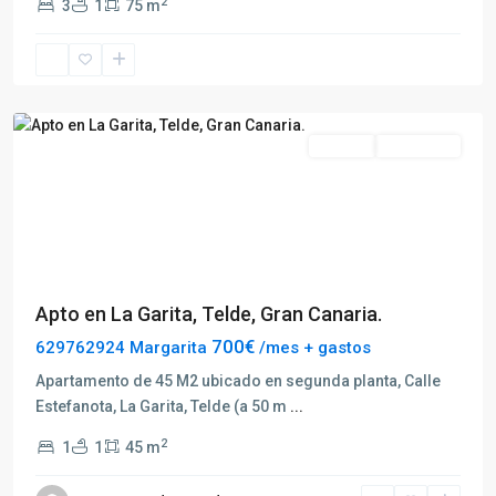
2
3
1
75 m
Telde
Alquilar
Disponible
Previous
Next
Apto en La Garita, Telde, Gran Canaria.
700€
629762924 Margarita
/mes + gastos
Apartamento de 45 M2 ubicado en segunda planta, Calle
Estefanota, La Garita, Telde (a 50 m
...
2
1
1
45 m