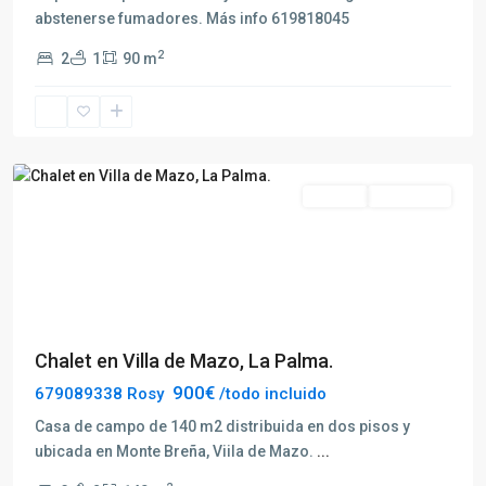
abstenerse fumadores. Más info 619818045
2
2
1
90 m
Villa
de
Mazo
Alquilar
Disponible
Previous
Next
Chalet en Villa de Mazo, La Palma.
900€
679089338 Rosy
/todo incluido
Casa de campo de 140 m2 distribuida en dos pisos y
ubicada en Monte Breña, Viila de Mazo.
...