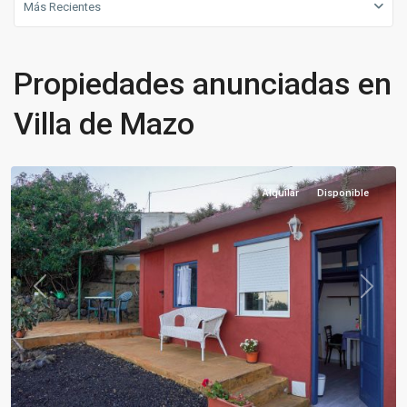
Más Recientes
Propiedades anunciadas en
Villa
Villa de Mazo
de
Mazo
Alquilar
Disponible
Previous
Next