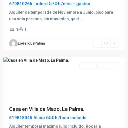
570€
679810266 Lodero
/mes + gastos
Alquiler de temporada de Noviembre a Junio, piso para
una sola persona, sin mascotas, gast
...
1
1
Villa
LoderoLaPalma
de
Mazo
Alquilar
Disponible
Previous
Next
Casa en Villa de Mazo, La Palma.
650€
619818045 Alicia
/todo incluido
Alquiler temporal máximo julio incluido. Rogaría