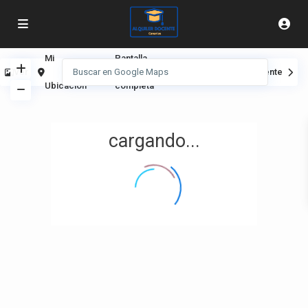
Mi
Pantalla
Ver
Anterior
Siguiente
Ubicación
completa
cargando...